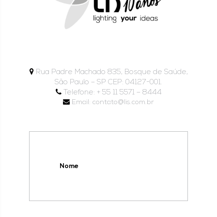
Rua Padre Machado 835, Bosque de Saúde,
São Paulo – SP CEP: 04127-001.
Telefone: + 55 11 5571 – 8444
Email: contato@lis.com.br